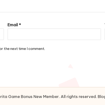
Email
*
or the next time I comment.
rita Game Bonus New Member. All rights reserved.
Blo