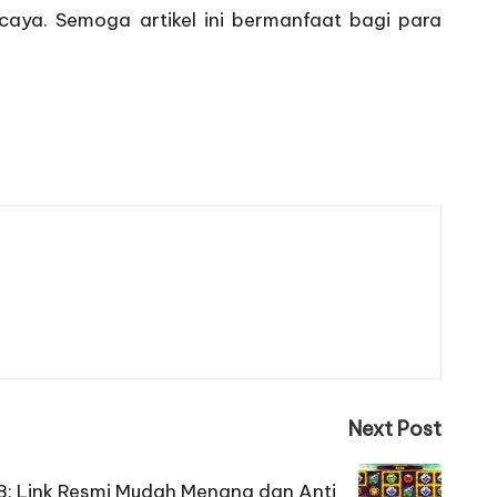
caya. Semoga artikel ini bermanfaat bagi para
Next Post
: Link Resmi Mudah Menang dan Anti