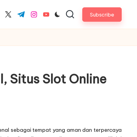
Subscribe
cebook.com
twitter.com
t.me
instagram.com
youtube.com
 Situs Slot Online
Dikenal sebagai tempat yang aman dan terpercaya