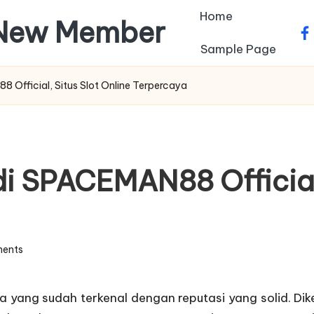
Home
 New Member
fa
Sample Page
 Official, Situs Slot Online Terpercaya
i SPACEMAN88 Official,
ents
aya yang sudah terkenal dengan reputasi yang solid. 