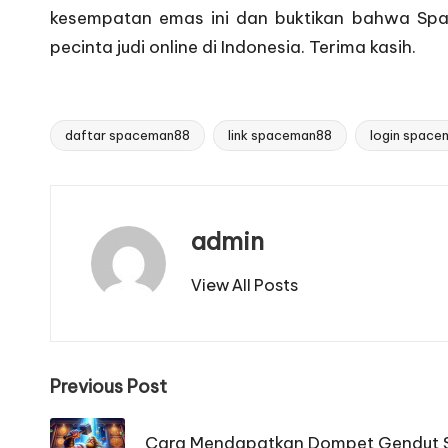
kesempatan emas ini dan buktikan bahwa Space
pecinta judi online di Indonesia. Terima kasih.
daftar spaceman88
link spaceman88
login spac
Tags:
admin
View All Posts
Post
Previous Post
navigation
Cara Mendapatkan Dompet Gendut S