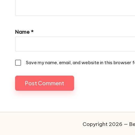
Name
*
Save my name, email, and website in this browser f
Copyright 2026 — Be