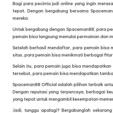
Bagi para pecinta judi online yang ingin mera
tepat. Dengan bergabung bersama Spaceman8
mereka.
Untuk bergabung dengan Spaceman88, para pemai
pemain bisa langsung memulai permainan dan 
Setelah berhasil mendaftar, para pemain bisa
situs, para pemain bisa menikmati berbagai fit
Selain itu, para pemain juga bisa mendapatka
tersebut, para pemain bisa mendapatkan tamba
Spaceman88 Official adalah pilihan terbaik untu
Dengan reputasi yang terpercaya, berbagai k
yang tepat untuk mengambil kesempatan memen
Jadi, tunggu apalagi? Bergabunglah sekaran