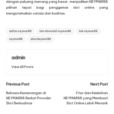
dengan peluang menang yang besar, menjadikan NEYMAR88
pilihan tepat bagi penggemar slot online yang
mengutamakan variasi dan kualitas.
Tags:
daftar neymar88
link alternatif neymar88
link neymar88
neymar88
situs Neymar88
admin
View All Posts
Post
Previous Post
Next Post
navigation
Rahasia Kemenangan di
Fitur dan Kelebihan
NEYMAR88 Berkat Provider
NEYMAR88 yang Membuat
Slot Berkualitas
Slot Online Lebih Menarik