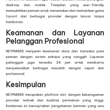
desktop dan mobile. Tampilan yang user-friendly
memudahkan pemain untuk menemukan dan memainkan game
favorit dari berbagai provider dengan lancar tanpa
hambatan.
Keamanan dan Layanan
Pelanggan Profesional
NEYMAR88 menjamin keamanan data dan transaksi para
pemain dengan sistem enkripsi yang canggih. Layanan
pelanggan juga tersedia 24 jam untuk membantu
menyelesaikan berbagai masalah dengan cepat dan
profesional.
Kesimpulan
NEYMAR88 merupakan platform slot dengan keberagaman
provider terbaik dan kualitas permainan yang tinggi.
Kombinasi ini menciptakan pengalaman bermain yang seru