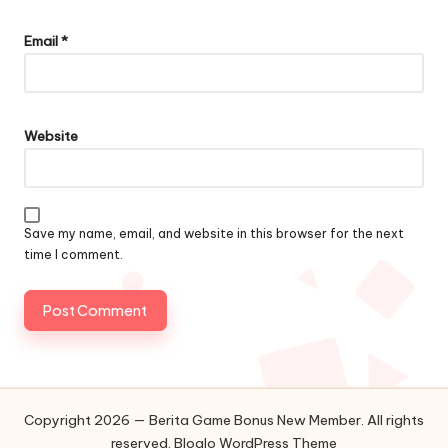
Email
*
Website
Save my name, email, and website in this browser for the next
time I comment.
Copyright 2026 — Berita Game Bonus New Member. All rights
reserved.
Bloglo WordPress Theme