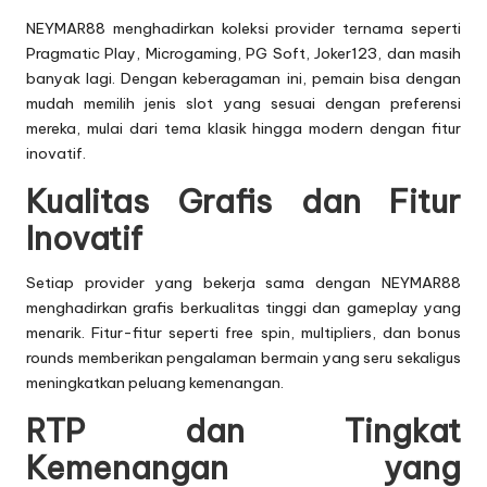
NEYMAR88 menghadirkan koleksi provider ternama seperti
Pragmatic Play, Microgaming, PG Soft, Joker123, dan masih
banyak lagi. Dengan keberagaman ini, pemain bisa dengan
mudah memilih jenis slot yang sesuai dengan preferensi
mereka, mulai dari tema klasik hingga modern dengan fitur
inovatif.
Kualitas Grafis dan Fitur
Inovatif
Setiap provider yang bekerja sama dengan NEYMAR88
menghadirkan grafis berkualitas tinggi dan gameplay yang
menarik. Fitur-fitur seperti free spin, multipliers, dan bonus
rounds memberikan pengalaman bermain yang seru sekaligus
meningkatkan peluang kemenangan.
RTP dan Tingkat
Kemenangan yang