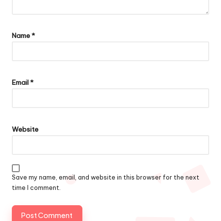
Name
*
Email
*
Website
Save my name, email, and website in this browser for the next
time I comment.