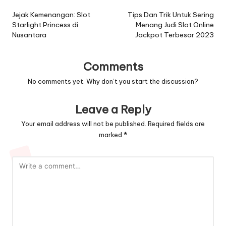
navigation
Jejak Kemenangan: Slot
Tips Dan Trik Untuk Sering
Starlight Princess di
Menang Judi Slot Online
Nusantara
Jackpot Terbesar 2023
Comments
No comments yet. Why don’t you start the discussion?
Leave a Reply
Your email address will not be published.
Required fields are
marked
*