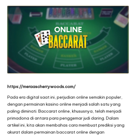
by
https://meraascherrywoods.com/
Pada era digital saat ini, perjudian online semakin populer,
dengan permainan kasino online menjadi salah satu yang
paling diminati. Baccarat online, khususnya, telah menjadi
primadona di antara para penggemar judi daring. Dalam
artikel ini, kita akan membahas cara membuat prediksi yang
akurat dalam permainan baccarat online dengan