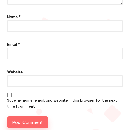
Name
*
Email
*
Website
Save my name, email, and website in this browser for the next
time I comment.