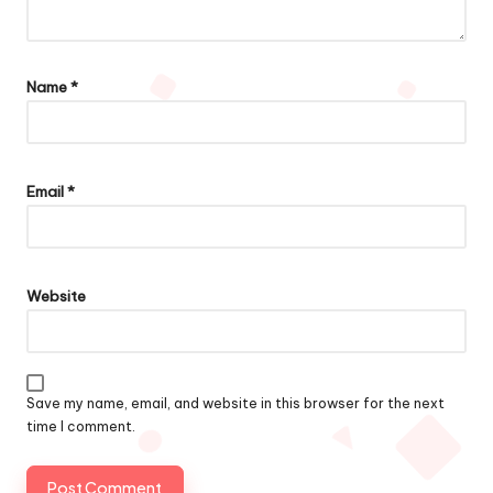
Name
*
Email
*
Website
Save my name, email, and website in this browser for the next
time I comment.