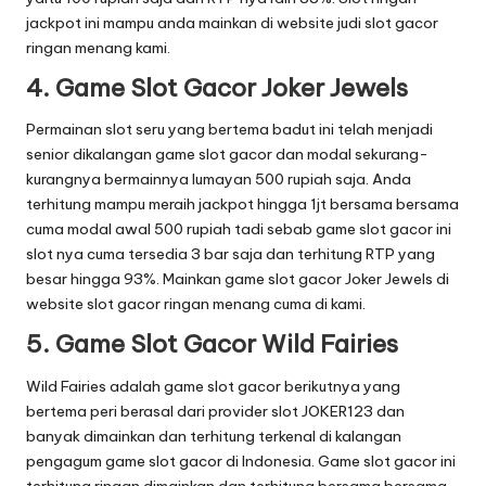
jackpot ini mampu anda mainkan di website judi slot gacor
ringan menang kami.
4. Game Slot Gacor Joker Jewels
Permainan slot seru yang bertema badut ini telah menjadi
senior dikalangan game slot gacor dan modal sekurang-
kurangnya bermainnya lumayan 500 rupiah saja. Anda
terhitung mampu meraih jackpot hingga 1jt bersama bersama
cuma modal awal 500 rupiah tadi sebab game slot gacor ini
slot nya cuma tersedia 3 bar saja dan terhitung RTP yang
besar hingga 93%. Mainkan game slot gacor Joker Jewels di
website slot gacor ringan menang cuma di kami.
5. Game Slot Gacor Wild Fairies
Wild Fairies adalah game slot gacor berikutnya yang
bertema peri berasal dari provider slot JOKER123 dan
banyak dimainkan dan terhitung terkenal di kalangan
pengagum game slot gacor di Indonesia. Game slot gacor ini
terhitung ringan dimainkan dan terhitung bersama bersama