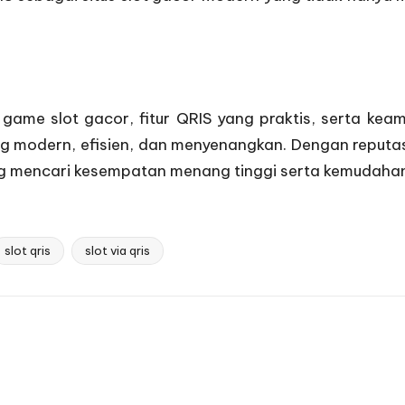
 game slot gacor, fitur QRIS yang praktis, serta k
modern, efisien, dan menyenangkan. Dengan reputasi 
ng mencari kesempatan menang tinggi serta kemudahan
slot qris
slot via qris