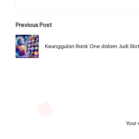
Post
Previous Post
navigation
Keunggulan Rank One dalam Judi Slot
Your 