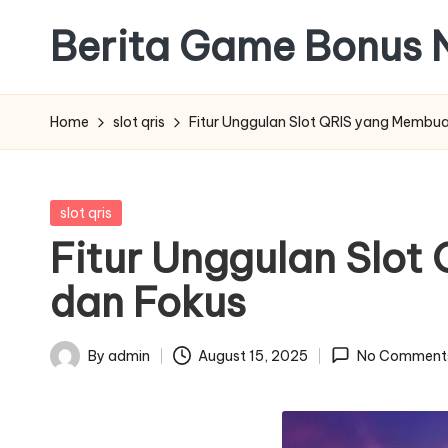
Berita Game Bonus
Skip
to
content
Home
slot qris
Fitur Unggulan Slot QRIS yang Membu
Posted
slot qris
in
Fitur Unggulan Slo
dan Fokus
By
admin
August 15, 2025
No Comment
Posted
by