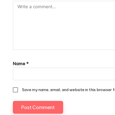
Name
*
Save my name, email, and website in this browser f