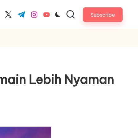
Subscribe
cebook.com
twitter.com
t.me
instagram.com
youtube.com
emain Lebih Nyaman