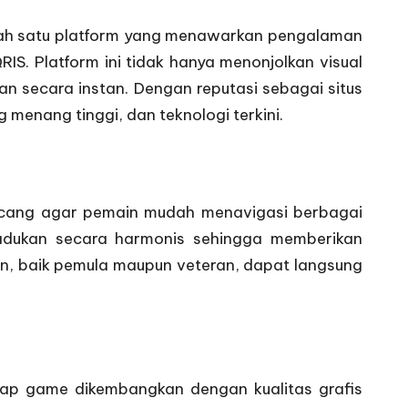
lah satu platform yang menawarkan pengalaman
S. Platform ini tidak hanya menonjolkan visual
 secara instan. Dengan reputasi sebagai situs
menang tinggi, dan teknologi terkini.
ancang agar pemain mudah menavigasi berbagai
padukan secara harmonis sehingga memberikan
in, baik pemula maupun veteran, dapat langsung
tiap game dikembangkan dengan kualitas grafis