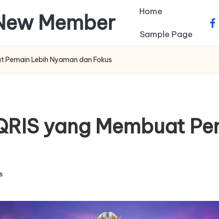
Home
 New Member
fa
Sample Page
at Pemain Lebih Nyaman dan Fokus
t QRIS yang Membuat P
s