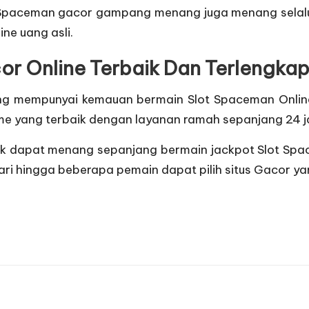
ot Spaceman gacor gampang menang juga menang selal
e uang asli.
r Online Terbaik Dan Terlengkap H
g mempunyai kemauan bermain Slot Spaceman Online di
me yang terbaik dengan layanan ramah sepanjang 24 j
k dapat menang sepanjang bermain jackpot Slot Spac
cari hingga beberapa pemain dapat pilih situs Gacor y