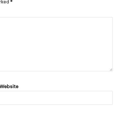
arked
*
Website