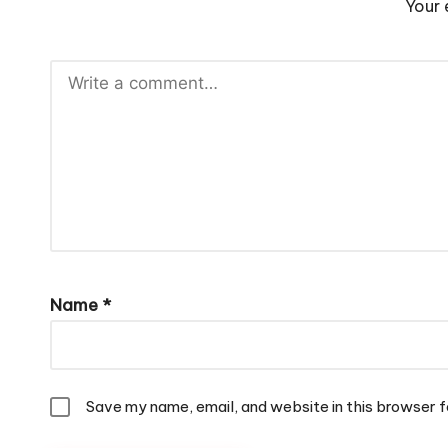
Your 
Name
*
Save my name, email, and website in this browser f