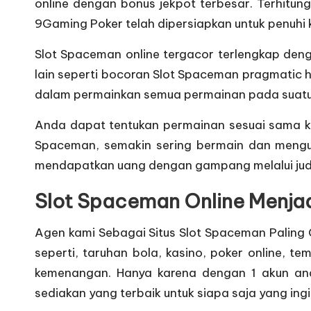
online dengan bonus jekpot terbesar. Terhitun
9Gaming Poker telah dipersiapkan untuk penuh
Slot Spaceman online tergacor terlengkap den
lain seperti bocoran Slot Spaceman pragmatic h
dalam permainkan semua permainan pada suatu a
Anda dapat tentukan permainan sesuai sama 
Spaceman, semakin sering bermain dan mengu
mendapatkan uang dengan gampang melalui judi
Slot Spaceman Online Menjad
Agen kami Sebagai Situs Slot Spaceman Paling G
seperti, taruhan bola, kasino, poker online, te
kemenangan. Hanya karena dengan 1 akun and
sediakan yang terbaik untuk siapa saja yang in