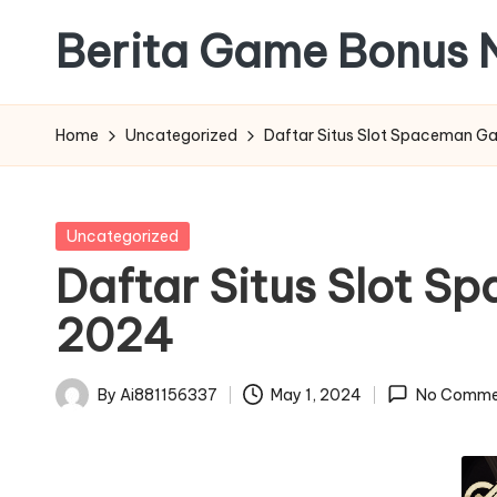
Berita Game Bonus
Skip
to
content
Home
Uncategorized
Daftar Situs Slot Spaceman Ga
Posted
Uncategorized
in
Daftar Situs Slot S
2024
By
Ai881156337
May 1, 2024
No Comme
Posted
by