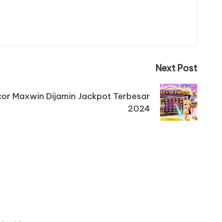
Next Post
cor Maxwin Dijamin Jackpot Terbesar
2024