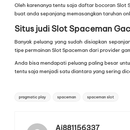
Oleh karenanya tentu saja daftar bocoran Sl
buat anda sepanjang memasangkan taruhan onlin
Situs judi Slot Spaceman Gaco
Banyak peluang yang sudah disiapkan sepanjan
tipe permainan Slot Spaceman dari provider ga
Anda bisa mendapati peluang paling besar untu
tentu saja menjadi satu diantara yang sering di
pragmatic play
spaceman
spaceman slot
Tags:
Ai881156337