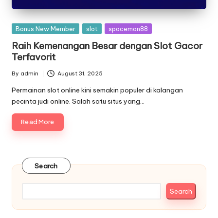
Posted
Bonus New Member
slot
spaceman88
in
Raih Kemenangan Besar dengan Slot Gacor
Terfavorit
By
admin
August 31, 2025
Posted
by
Permainan slot online kini semakin populer di kalangan
pecinta judi online. Salah satu situs yang…
Read More
Search
Search