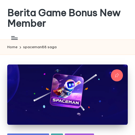
Berita Game Bonus New
Skip
to
Member
content
Home
spaceman88 saga