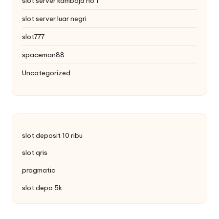
slot server kamboja no 1
slot server luar negri
slot777
spaceman88
Uncategorized
slot deposit 10 ribu
slot qris
pragmatic
slot depo 5k