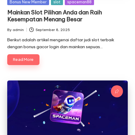
Posted
Bonus New Member
slot
spaceman88
in
Mainkan Slot Pilihan Anda dan Raih
Kesempatan Menang Besar
By
admin
September 8, 2025
Posted
by
Berikut adalah artikel mengenai daftar judi slot terbaik
dengan bonus gacor login dan mainkan sepuas…
Read More