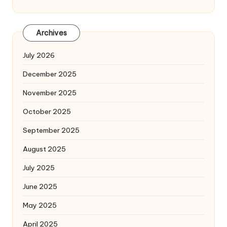
Archives
July 2026
December 2025
November 2025
October 2025
September 2025
August 2025
July 2025
June 2025
May 2025
April 2025