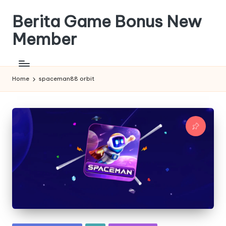
Berita Game Bonus New
Skip
to
Member
content
Home
spaceman88 orbit