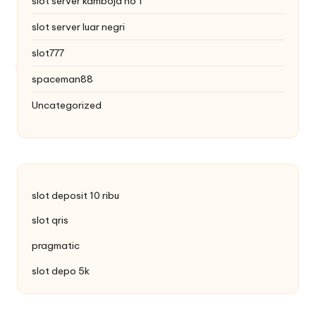
slot server kamboja no 1
slot server luar negri
slot777
spaceman88
Uncategorized
slot deposit 10 ribu
slot qris
pragmatic
slot depo 5k