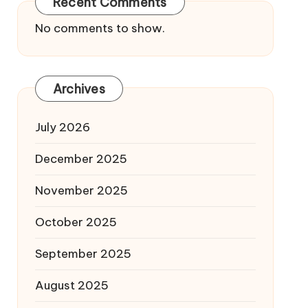
Recent Comments
No comments to show.
Archives
July 2026
December 2025
November 2025
October 2025
September 2025
August 2025