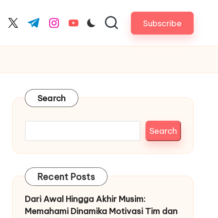
Subscribe
cebook.com
twitter.com
t.me
instagram.com
youtube.com
Search
Search
Recent Posts
Dari Awal Hingga Akhir Musim:
Memahami Dinamika Motivasi Tim dan