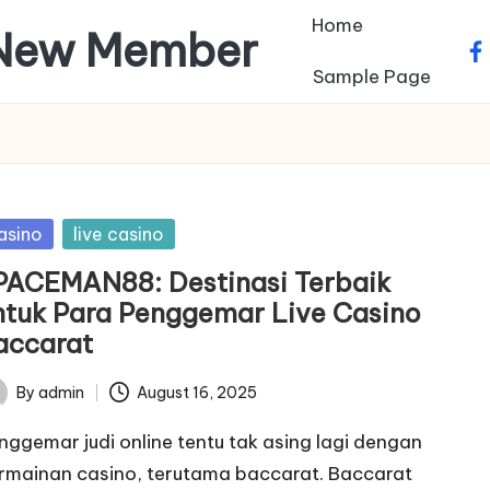
Home
 New Member
fa
Sample Page
sted
asino
live casino
PACEMAN88: Destinasi Terbaik
ntuk Para Penggemar Live Casino
accarat
By
admin
August 16, 2025
ted
nggemar judi online tentu tak asing lagi dengan
rmainan casino, terutama baccarat. Baccarat