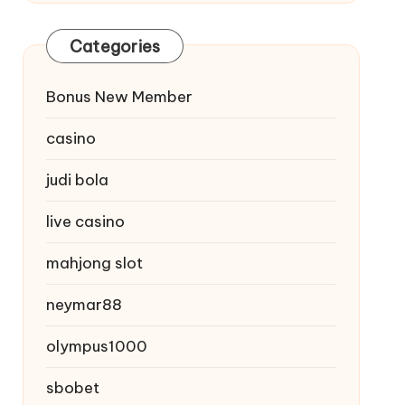
Categories
Bonus New Member
casino
judi bola
live casino
mahjong slot
neymar88
olympus1000
sbobet